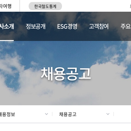
차여행
한국철도통계
사소개
정보공개
ESG경영
고객참여
주요
황
조직현황
채용정보
채용공고
채용정보
채용공고