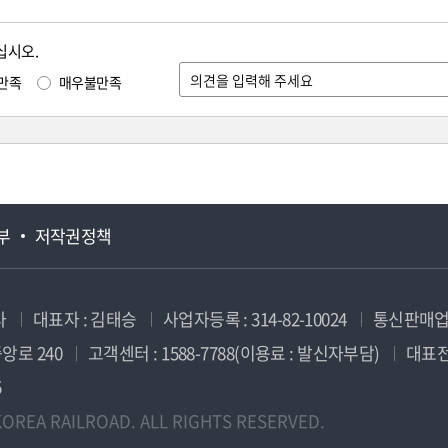
십시오.
만족
매우불만족
부
저작권정책
사
대표자 : 김태승
사업자등록 : 314-82-10024
통신판매업신
앙로 240
고객센터 : 1588-7788(이용료 : 발신자부담)
대표전화
5
OREA RAILROAD. ALL RIGHTS RESERVED.