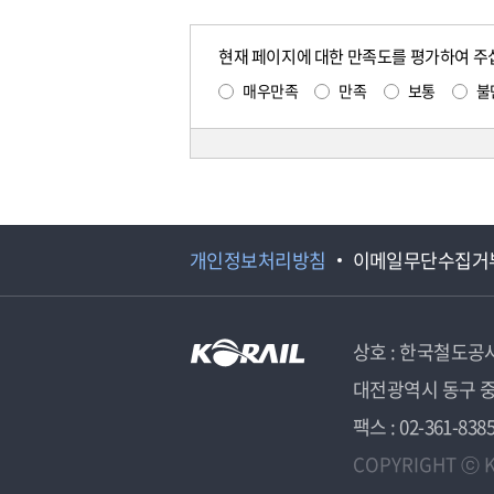
현재 페이지에 대한 만족도를 평가하여 주
매우만족
만족
보통
불
개인정보처리방침
이메일무단수집거
상호 : 한국철도공
대전광역시 동구 중
팩스 : 02-361-838
COPYRIGHT ⓒ K