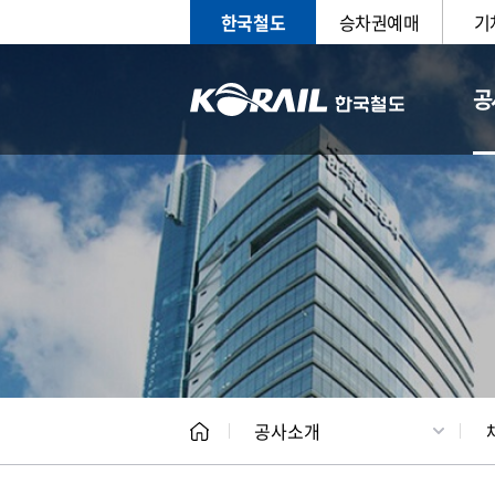
한국철도
승차권예매
기
공
CEO
일반현
공사소개