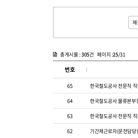
총게시물 :
305
건 페이지 :
25
/31
번호
65
한국철도공사 전문직 직원 
64
한국철도공사 물류본부장 
63
한국철도공사 전문직 직원 
62
기간제근로자(운전담당원) 