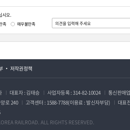
십시오.
만족
매우불만족
부
저작권정책
사
대표자 : 김태승
사업자등록 : 314-82-10024
통신판매업신
앙로 240
고객센터 : 1588-7788(이용료 : 발신자부담)
대표전화
5
OREA RAILROAD. ALL RIGHTS RESERVED.