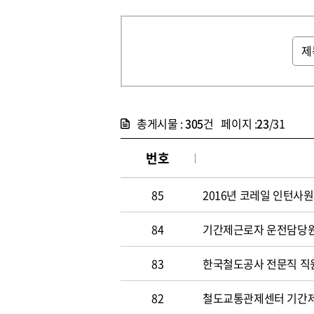
총게시물 :
305
건 페이지 :
23
/31
번호
85
2016년 코레일 인턴사원
84
기간제근로자 운전담당원 채
83
한국철도공사 전문직 직원 
82
철도교통관제센터 기간제