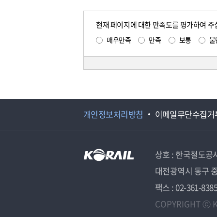
현재 페이지에 대한 만족도를 평가하여 주
매우만족
만족
보통
불
개인정보처리방침
이메일무단수집거
상호 : 한국철도공
대전광역시 동구 중
팩스 : 02-361-838
COPYRIGHT ⓒ K