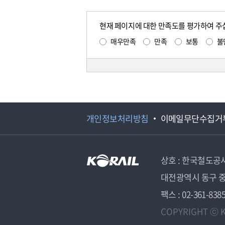
현재 페이지에 대한 만족도를 평가하여 주
매우만족
만족
보통
불
개인정보처리방침
이메일무단수집거
상호 : 한국철도공
대전광역시 동구 중
팩스 : 02-361-838
COPYRIGHT ⓒ K