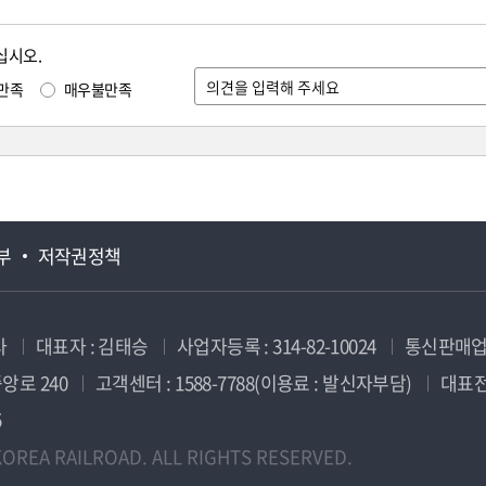
십시오.
만족
매우불만족
부
저작권정책
사
대표자 : 김태승
사업자등록 : 314-82-10024
통신판매업신
앙로 240
고객센터 : 1588-7788(이용료 : 발신자부담)
대표전화
5
OREA RAILROAD. ALL RIGHTS RESERVED.