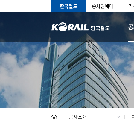
한국철도
승차권예매
기
공
CEO
일반현
공사소개