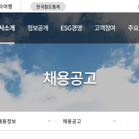
차여행
한국철도통계
사소개
정보공개
ESG경영
고객참여
주요
황
조직현황
채용정보
채용공고
채용정보
채용공고