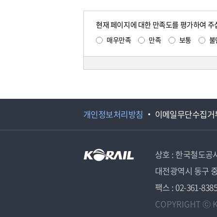
현재 페이지에 대한 만족도를 평가하여 주
매우만족
만족
보통
불
개인정보처리방침
이메일무단수집거
상호 : 한국철도공
대전광역시 동구 중
팩스 : 02-361-838
COPYRIGHT ⓒ K