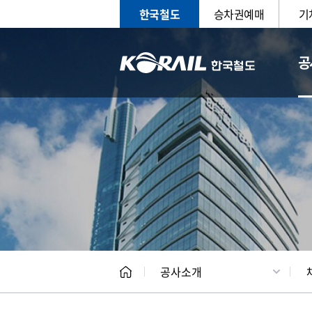
한국철도
승차권예매
기
공
CEO
일반현
공사소개