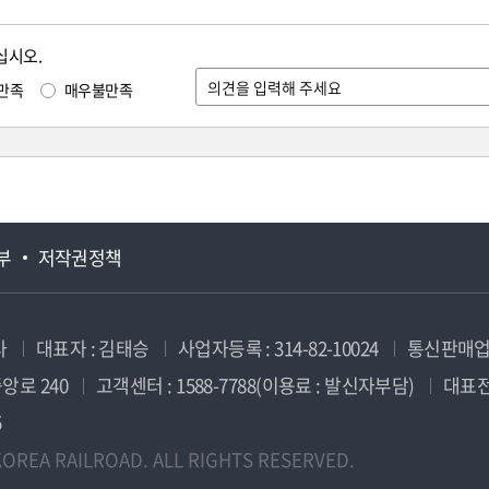
십시오.
만족
매우불만족
부
저작권정책
사
대표자 : 김태승
사업자등록 : 314-82-10024
통신판매업신
앙로 240
고객센터 : 1588-7788(이용료 : 발신자부담)
대표전화
5
OREA RAILROAD. ALL RIGHTS RESERVED.