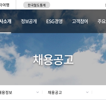
차여행
한국철도통계
사소개
정보공개
ESG경영
고객참여
주요
황
조직현황
채용정보
채용공고
채용정보
채용공고