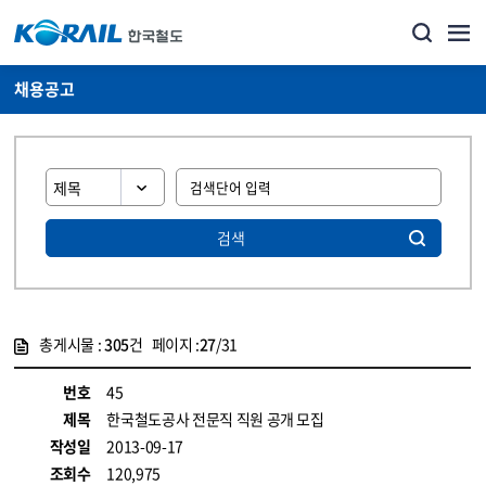
채용공고
검색
총게시물 :
305
건 페이지 :
27
/31
게시물 목록
코레일소개_경영공시_채용공고 목록 - 정보 제공
번호
45
제목
한국철도공사 전문직 직원 공개 모집
작성일
2013-09-17
조회수
120,975