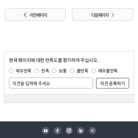
이전 페이지
다음 페이지
현재 페이지에 대한 만족도를 평가하여 주십시오.
콘텐츠 만족도 조사
만족도 조사
매우만족
만족
보통
불만족
매우불만족
담당자 정보
담당자 정보
유튜브
페이스북
인스타그램
블로그
트위터