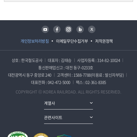
담당자 정보
담당자 정보
유튜브
페이스북
인스타그램
블로그
트위터
개인정보처리방침
이메일무단수집거부
저작권정책
상호 : 한국철도공사
대표자 : 김태승
사업자등록 : 314-82-10024
통신판매업신고 : 대전 동구-0233호
대전광역시 동구 중앙로 240
고객센터 : 1588-7788(이용료 : 발신자부담)
대표전화 : 042-472-5000
팩스 : 02-361-8385
COPYRIGHT ⓒ KOREA RAILROAD. ALL RIGHTS RESERVED.
계열사
관련사이트