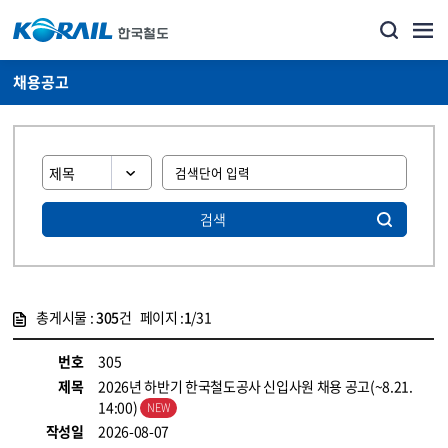
채용공고
검색
총게시물 :
305
건 페이지 :
1
/31
게시물 목록
코레일소개_경영공시_채용공고 목록 - 정보 제공
번호
305
제목
2026년 하반기 한국철도공사 신입사원 채용 공고(~8.21.
14:00)
작성일
2026-08-07