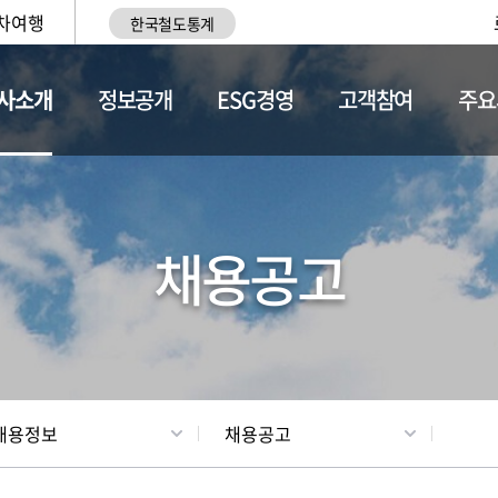
차여행
한국철도통계
사소개
정보공개
ESG경영
고객참여
주요
황
조직현황
채용정보
채용공고
채용정보
채용공고