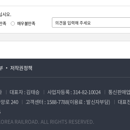
십시오.
만족
매우불만족
부
저작권정책
사
대표자 : 김태승
사업자등록 : 314-82-10024
통신판매업신
앙로 240
고객센터 : 1588-7788(이용료 : 발신자부담)
대표전화
5
OREA RAILROAD. ALL RIGHTS RESERVED.