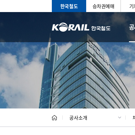
한국철도
승차권예매
기
공
CEO
일반현
공사소개