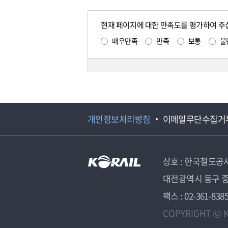
현재 페이지에 대한 만족도를 평가하여 주
매우만족
만족
보통
불
개인정보처리방침
이메일무단수집거
상호 : 한국철도공
대전광역시 동구 중
팩스 : 02-361-838
COPYRIGHT ⓒ K