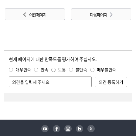
이전 페이지
다음 페이지
현재 페이지에 대한 만족도를 평가하여 주십시오.
콘텐츠 만족도 조사
만족도 조사
매우만족
만족
보통
불만족
매우불만족
담당자 정보
담당자 정보
유튜브
페이스북
인스타그램
블로그
트위터