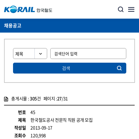
채용공고
검색
총게시물 :
305
건 페이지 :
27
/31
게시물 목록
코레일소개_경영공시_채용공고 목록 - 정보 제공
번호
45
제목
한국철도공사 전문직 직원 공개 모집
작성일
2013-09-17
조회수
120,998