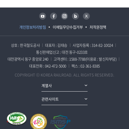
유튜브
페이스북
인스타그램
블로그
트위터
개인정보처리방침
이메일무단수집거부
저작권정책
상호 : 한국철도공사
대표자 : 김태승
사업자등록 : 314-82-10024
통신판매업신고 : 대전 동구-0233호
대전광역시 동구 중앙로 240
고객센터 : 1588-7788(이용료 : 발신자부담)
대표전화 : 042-472-5000
팩스 : 02-361-8385
COPYRIGHT ⓒ KOREA RAILROAD. ALL RIGHTS RESERVED.
계열사
관련사이트