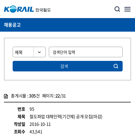
채용공고
검색
총게시물 :
305
건 페이지 :
22
/31
게시물 목록
코레일소개_경영공시_채용공고 목록 - 정보 제공
번호
95
제목
철도파업 대체인력(기간제) 공개 모집(마감)
작성일
2016-10-11
조회수
43,541