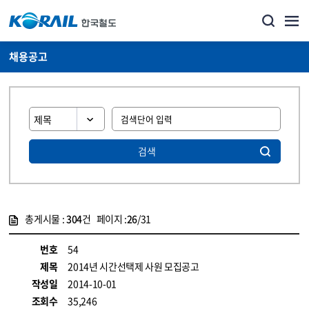
채용공고
검색
총게시물 :
304
건 페이지 :
26
/31
게시물 목록
코레일소개_경영공시_채용공고 목록 - 정보 제공
번호
54
제목
2014년 시간선택제 사원 모집공고
작성일
2014-10-01
조회수
35,246