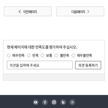
이전 페이지
다음 페이지
현재 페이지에 대한 만족도를 평가하여 주십시오.
콘텐츠 만족도 조사
만족도 조사
매우만족
만족
보통
불만족
매우불만족
담당자 정보
담당자 정보
유튜브
페이스북
인스타그램
블로그
트위터