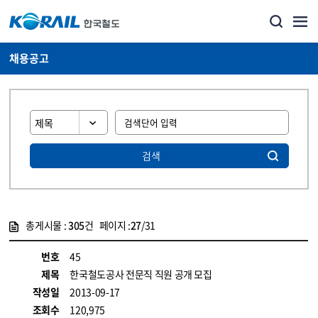
채용공고
검색
총게시물 :
305
건 페이지 :
27
/31
게시물 목록
코레일소개_경영공시_채용공고 목록 - 정보 제공
번호
45
제목
한국철도공사 전문직 직원 공개 모집
작성일
2013-09-17
조회수
120,975