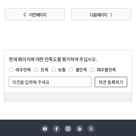
이전 페이지
다음 페이지
현재 페이지에 대한 만족도를 평가하여 주십시오.
콘텐츠 만족도 조사
만족도 조사
매우만족
만족
보통
불만족
매우불만족
담당자 정보
담당자 정보
유튜브
페이스북
인스타그램
블로그
트위터