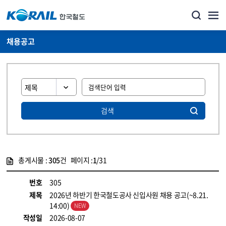
채용공고
검색
총게시물 :
305
건 페이지 :
1
/31
게시물 목록
코레일소개_경영공시_채용공고 목록 - 정보 제공
번호
305
제목
2026년 하반기 한국철도공사 신입사원 채용 공고(~8.21.
14:00)
작성일
2026-08-07