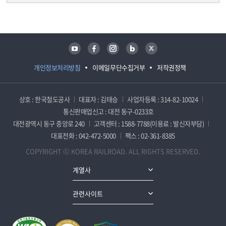
담당자 정보
담당자 정보
유튜브
페이스북
인스타그램
블로그
트위터
개인정보처리방침
이메일무단수집거부
저작권정책
상호 : 한국철도공사
대표자 : 김태승
사업자등록 : 314-82-10024
통신판매업신고 : 대전 동구-0233호
대전광역시 동구 중앙로 240
고객센터 : 1588-7788(이용료 : 발신자부담)
대표전화 : 042-472-5000
팩스 : 02-361-8385
COPYRIGHT ⓒ KOREA RAILROAD. ALL RIGHTS RESERVED.
계열사
관련사이트