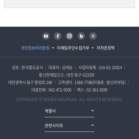
담당자 정보
담당자 정보
유튜브
페이스북
인스타그램
블로그
트위터
개인정보처리방침
이메일무단수집거부
저작권정책
상호 : 한국철도공사
대표자 : 김태승
사업자등록 : 314-82-10024
통신판매업신고 : 대전 동구-0233호
대전광역시 동구 중앙로 240
고객센터 : 1588-7788(이용료 : 발신자부담)
대표전화 : 042-472-5000
팩스 : 02-361-8385
COPYRIGHT ⓒ KOREA RAILROAD. ALL RIGHTS RESERVED.
계열사
관련사이트