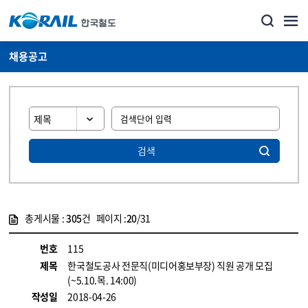
채용공고
검색
총게시물 :
305
건 페이지 :
20
/31
게시물 목록
코레일소개_경영공시_채용공고 목록 - 정보 제공
번호
115
제목
한국철도공사 전문직(미디어홍보부장) 직원 공개 모집
(~5.10.목. 14:00)
작성일
2018-04-26