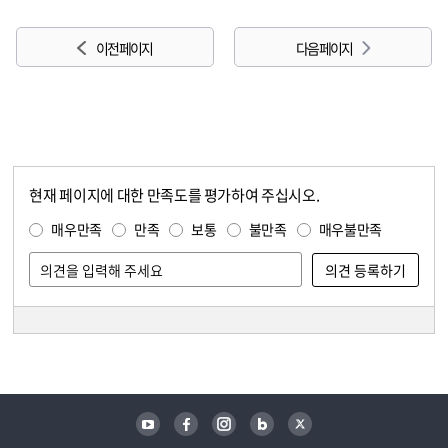
이전 페이지
다음 페이지
현재 페이지에 대한 만족도를 평가하여 주십시오.
콘텐츠 만족도 조사
만족도 조사
매우만족
만족
보통
불만족
매우불만족
담당자 정보
담당자 정보
유튜브
페이스북
인스타그램
블로그
트위터