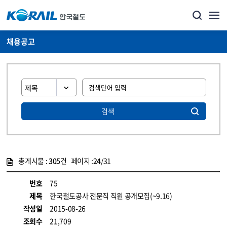
채용공고
검색
총게시물 :
305
건 페이지 :
24
/31
게시물 목록
코레일소개_경영공시_채용공고 목록 - 정보 제공
번호
75
제목
한국철도공사 전문직 직원 공개모집(~9.16)
작성일
2015-08-26
조회수
21,709