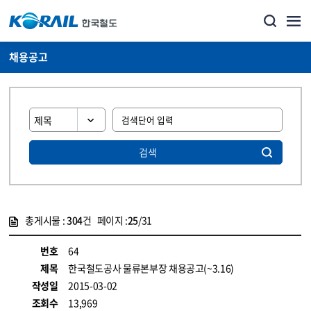
채용공고
검색
총게시물 :
304
건 페이지 :
25
/31
게시물 목록
코레일소개_경영공시_채용공고 목록 - 정보 제공
번호
64
제목
한국철도공사 물류본부장 채용공고(~3.16)
작성일
2015-03-02
조회수
13,969