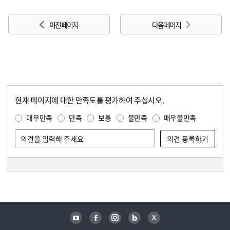
이전 페이지
다음 페이지
현재 페이지에 대한 만족도를 평가하여 주십시오.
콘텐츠 만족도 조사
만족도 조사
매우만족
만족
보통
불만족
매우불만족
담당자 정보
담당자 정보
유튜브
페이스북
인스타그램
블로그
트위터