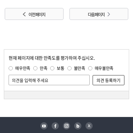
이전 페이지
다음 페이지
현재 페이지에 대한 만족도를 평가하여 주십시오.
콘텐츠 만족도 조사
만족도 조사
매우만족
만족
보통
불만족
매우불만족
담당자 정보
담당자 정보
유튜브
페이스북
인스타그램
블로그
트위터