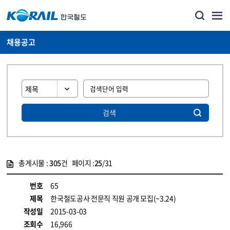
채용공고
검색
총게시물 :
305
건 페이지 :
25
/31
게시물 목록
코레일소개_경영공시_채용공고 목록 - 정보 제공
번호
65
제목
한국철도공사 전문직 직원 공개 모집(~3.24)
작성일
2015-03-03
조회수
16,966