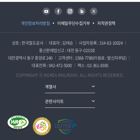
유튜브
페이스북
인스타그램
블로그
트위터
개인정보처리방침
이메일무단수집거부
저작권정책
상호 : 한국철도공사
대표자 : 김태승
사업자등록 : 314-82-10024
통신판매업신고 : 대전 동구-0233호
대전광역시 동구 중앙로 240
고객센터 : 1588-7788(이용료 : 발신자부담)
대표전화 : 042-472-5000
팩스 : 02-361-8385
COPYRIGHT ⓒ KOREA RAILROAD. ALL RIGHTS RESERVED.
계열사
관련사이트