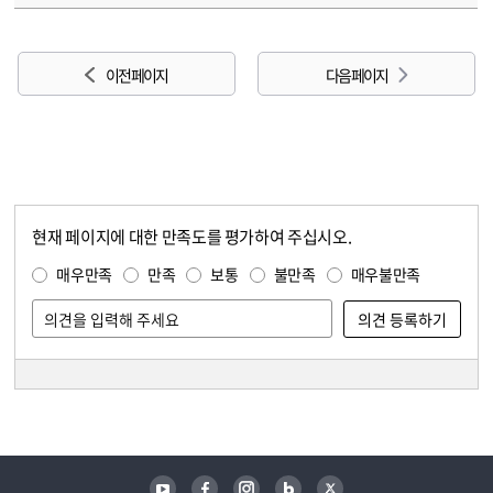
이전 페이지
다음 페이지
현재 페이지에 대한 만족도를 평가하여 주십시오.
콘텐츠 만족도 조사
만족도 조사
매우만족
만족
보통
불만족
매우불만족
담당자 정보
담당자 정보
유튜브
페이스북
인스타그램
블로그
트위터