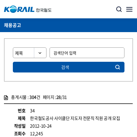
채용공고
검색
총게시물 :
304
건 페이지 :
28
/31
게시물 목록
코레일소개_경영공시_채용공고 목록 - 정보 제공
번호
34
제목
한국철도공사 사이클단 지도자 전문직 직원 공개 모집
작성일
2012-10-24
조회수
12,245