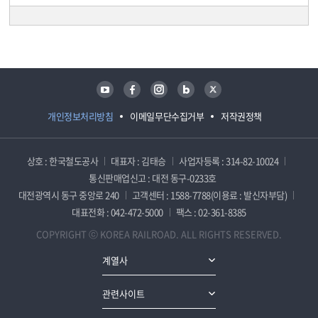
담당자 정보
담당자 정보
유튜브
페이스북
인스타그램
블로그
트위터
개인정보처리방침
이메일무단수집거부
저작권정책
상호 : 한국철도공사
대표자 : 김태승
사업자등록 : 314-82-10024
통신판매업신고 : 대전 동구-0233호
대전광역시 동구 중앙로 240
고객센터 : 1588-7788(이용료 : 발신자부담)
대표전화 : 042-472-5000
팩스 : 02-361-8385
COPYRIGHT ⓒ KOREA RAILROAD. ALL RIGHTS RESERVED.
계열사
관련사이트