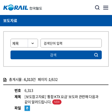
보도자료
검색
총게시물 :
6,313
건 페이지 :
1
/632
게시물 목록
뉴스·홍보_보도자료 목록 - 정보 제공
번호
6,313
제목
[보도참고자료] ‘통합 KTX 요금’ 보도와 관련해 다음과
같이 알려드립니다.
파일