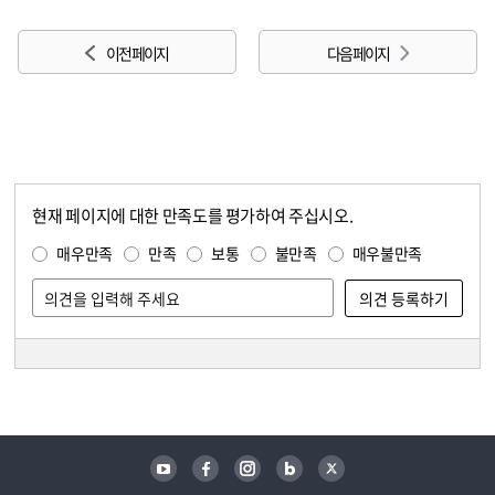
이전 페이지
다음 페이지
현재 페이지에 대한 만족도를 평가하여 주십시오.
콘텐츠 만족도 조사
만족도 조사
매우만족
만족
보통
불만족
매우불만족
담당자 정보
담당자 정보
유튜브
페이스북
인스타그램
블로그
트위터