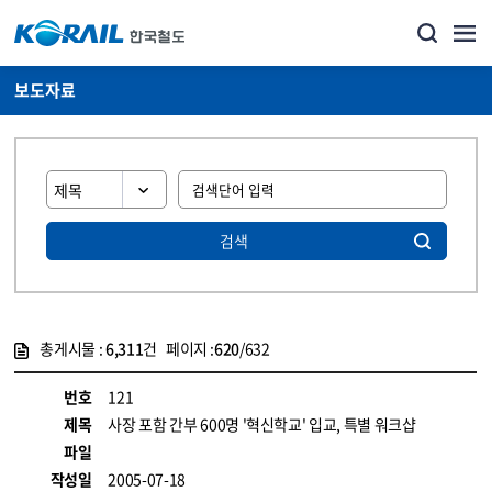
보도자료
검색
총게시물 :
6,311
건 페이지 :
620
/632
게시물 목록
뉴스·홍보_보도자료 목록 - 정보 제공
번호
121
제목
사장 포함 간부 600명 '혁신학교' 입교, 특별 워크샵
파일
작성일
2005-07-18