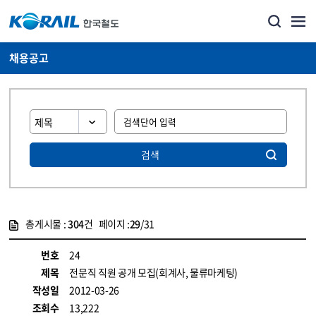
채용공고
검색
총게시물 :
304
건 페이지 :
29
/31
게시물 목록
코레일소개_경영공시_채용공고 목록 - 정보 제공
번호
24
제목
전문직 직원 공개 모집(회계사, 물류마케팅)
작성일
2012-03-26
조회수
13,222