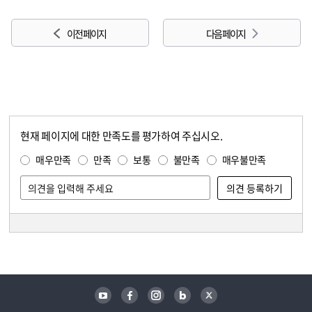
이전 페이지
다음 페이지
현재 페이지에 대한 만족도를 평가하여 주십시오.
콘텐츠 만족도 조사
만족도 조사
매우만족
만족
보통
불만족
매우불만족
담당자 정보
담당자 정보
유튜브
페이스북
인스타그램
블로그
트위터