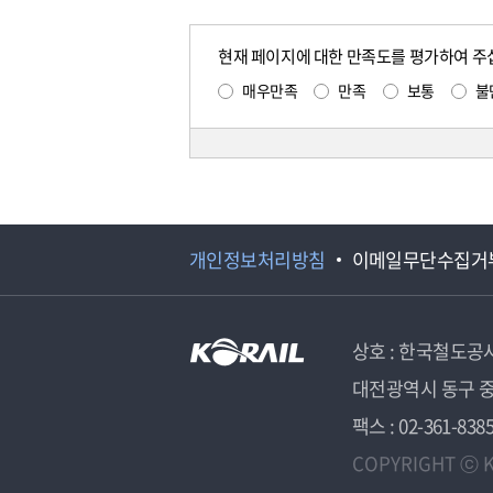
현재 페이지에 대한 만족도를 평가하여 주
매우만족
만족
보통
불
개인정보처리방침
이메일무단수집거
상호 : 한국철도공
대전광역시 동구 중
팩스 : 02-361-838
COPYRIGHT ⓒ K