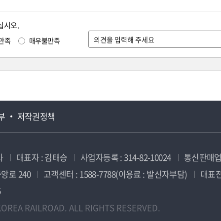
십시오.
만족
매우불만족
부
저작권정책
사
대표자 : 김태승
사업자등록 : 314-82-10024
통신판매업신
앙로 240
고객센터 : 1588-7788(이용료 : 발신자부담)
대표전화
5
OREA RAILROAD. ALL RIGHTS RESERVED.