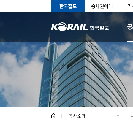
한국철도
승차권예매
기
공
CEO
일반현
공사소개