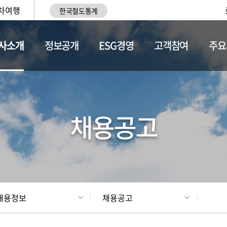
차여행
한국철도통계
사소개
정보공개
ESG경영
고객참여
주요
황
조직현황
채용정보
채용공고
채용정보
채용공고