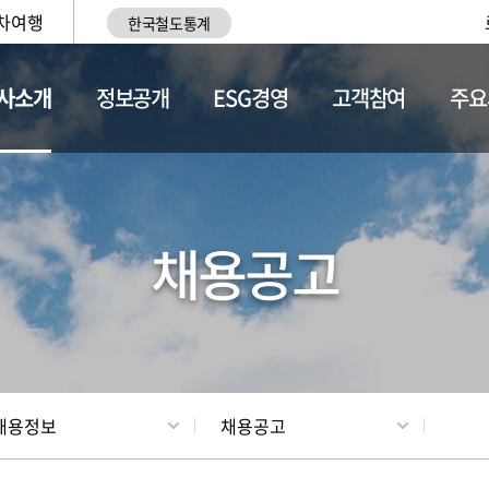
차여행
한국철도통계
사소개
정보공개
ESG경영
고객참여
주요
황
조직현황
채용정보
채용공고
채용정보
채용공고