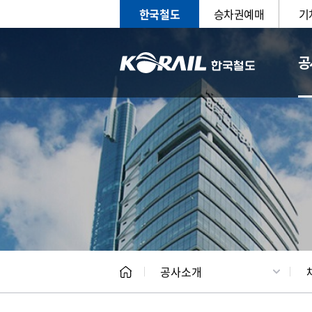
한국철도
승차권예매
기
공
CEO
일반현
공사소개