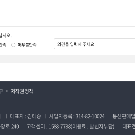
십시오.
만족
매우불만족
부
저작권정책
사
대표자 : 김태승
사업자등록 : 314-82-10024
통신판매업신
앙로 240
고객센터 : 1588-7788(이용료 : 발신자부담)
대표전화