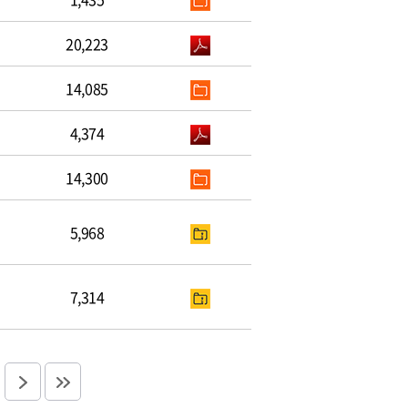
20,223
14,085
4,374
14,300
5,968
7,314