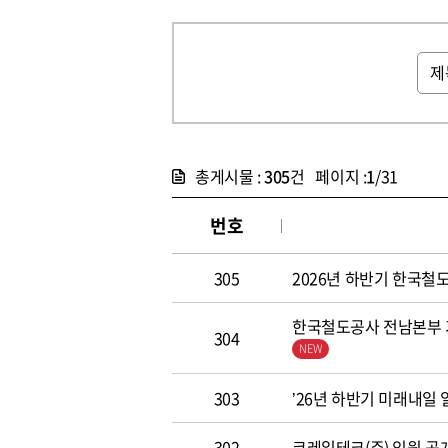
총게시물 :
305
건 페이지 :
1
/31
번호
305
2026년 하반기 한국철도공
한국철도공사 전남본부 기
304
303
’26년 하반기 미래내일
302
코레일테크(주) 임원 공개모집