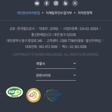
유튜브
페이스북
인스타그램
블로그
트위터
개인정보처리방침
이메일무단수집거부
저작권정책
상호 : 한국철도공사
대표자 : 김태승
사업자등록 : 314-82-10024
통신판매업신고 : 대전 동구-0233호
대전광역시 동구 중앙로 240
고객센터 : 1588-7788(이용료 : 발신자부담)
대표전화 : 042-472-5000
팩스 : 02-361-8385
COPYRIGHT ⓒ KOREA RAILROAD. ALL RIGHTS RESERVED.
계열사
관련사이트