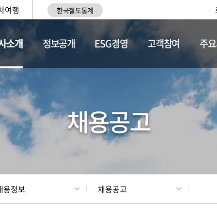
차여행
한국철도통계
사소개
정보공개
ESG경영
고객참여
주요
황
조직현황
채용정보
채용공고
채용정보
채용공고