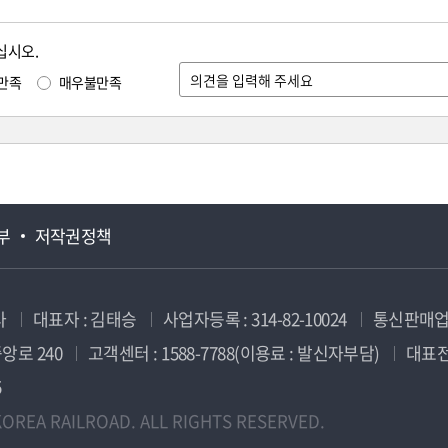
십시오.
만족
매우불만족
부
저작권정책
사
대표자 : 김태승
사업자등록 : 314-82-10024
통신판매업신
앙로 240
고객센터 : 1588-7788(이용료 : 발신자부담)
대표전화
5
OREA RAILROAD. ALL RIGHTS RESERVED.