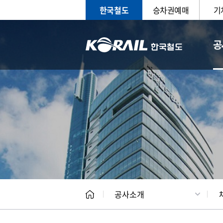
한국철도
승차권예매
기
공
CEO
일반현
공사소개