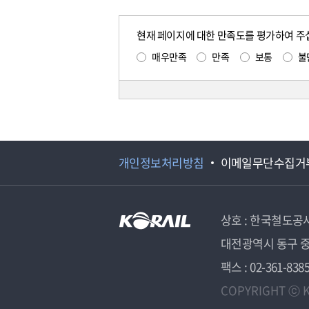
현재 페이지에 대한 만족도를 평가하여 주
매우만족
만족
보통
불
개인정보처리방침
이메일무단수집거
상호 : 한국철도공
대전광역시 동구 중
팩스 : 02-361-838
COPYRIGHT ⓒ K