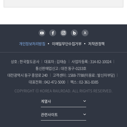
담당자 정보
담당자 정보
유튜브
페이스북
인스타그램
블로그
트위터
개인정보처리방침
이메일무단수집거부
저작권정책
상호 : 한국철도공사
대표자 : 김태승
사업자등록 : 314-82-10024
통신판매업신고 : 대전 동구-0233호
대전광역시 동구 중앙로 240
고객센터 : 1588-7788(이용료 : 발신자부담)
대표전화 : 042-472-5000
팩스 : 02-361-8385
COPYRIGHT ⓒ KOREA RAILROAD. ALL RIGHTS RESERVED.
계열사
관련사이트