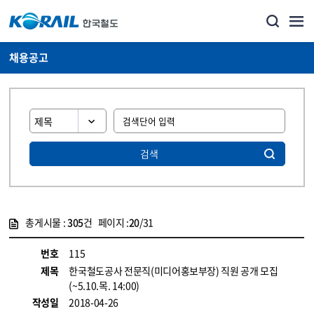
채용공고
검색
총게시물 :
305
건 페이지 :
20
/31
게시물 목록
코레일소개_경영공시_채용공고 목록 - 정보 제공
번호
115
제목
한국철도공사 전문직(미디어홍보부장) 직원 공개 모집
(~5.10.목. 14:00)
작성일
2018-04-26