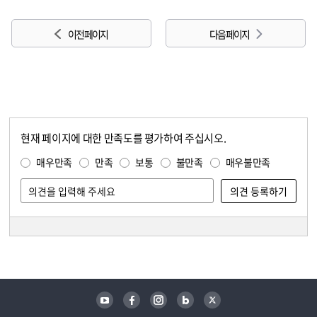
이전 페이지
다음 페이지
현재 페이지에 대한 만족도를 평가하여 주십시오.
콘텐츠 만족도 조사
만족도 조사
매우만족
만족
보통
불만족
매우불만족
담당자 정보
담당자 정보
유튜브
페이스북
인스타그램
블로그
트위터