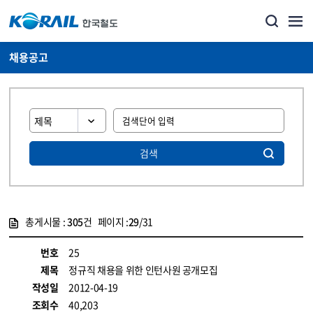
채용공고
검색
총게시물 :
305
건 페이지 :
29
/31
게시물 목록
코레일소개_경영공시_채용공고 목록 - 정보 제공
번호
25
제목
정규직 채용을 위한 인턴사원 공개모집
작성일
2012-04-19
조회수
40,203