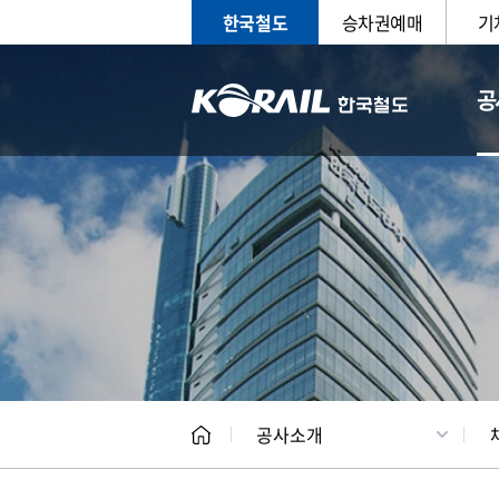
한국철도
승차권예매
기
공
CEO
일반현
공사소개