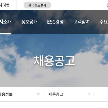
차여행
한국철도통계
사소개
정보공개
ESG경영
고객참여
주요
황
조직현황
채용정보
채용공고
채용정보
채용공고