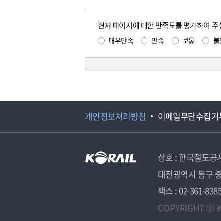
현재 페이지에 대한 만족도를 평가하여 주
매우만족
만족
보통
불
개인정보처리방침
이메일무단수집거
상호 : 한국철도공
대전광역시 동구 중
팩스 : 02-361-838
COPYRIGHT ⓒ K