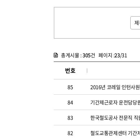
총게시물 :
305
건 페이지 :
23
/31
번호
85
2016년 코레일 인턴사원
84
기간제근로자 운전담당원 채
83
한국철도공사 전문직 직원 
82
철도교통관제센터 기간제