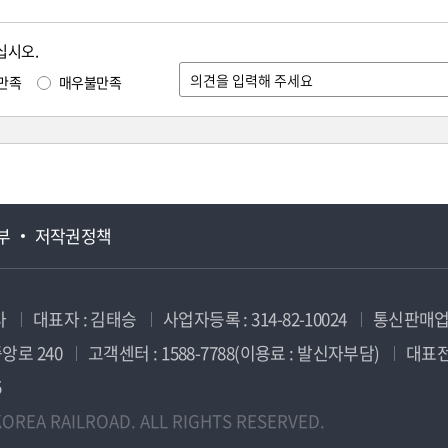
십시오.
만족
매우불만족
부
저작권정책
사
대표자 : 김태승
사업자등록 : 314-82-10024
통신판매업신
앙로 240
고객센터 : 1588-7788(이용료 : 발신자부담)
대표전화
5
OREA RAILROAD. ALL RIGHTS RESERVED.