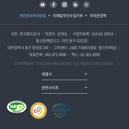
유튜브
페이스북
인스타그램
블로그
트위터
개인정보처리방침
이메일무단수집거부
저작권정책
상호 : 한국철도공사
대표자 : 김태승
사업자등록 : 314-82-10024
통신판매업신고 : 대전 동구-0233호
대전광역시 동구 중앙로 240
고객센터 : 1588-7788(이용료 : 발신자부담)
대표전화 : 042-472-5000
팩스 : 02-361-8385
COPYRIGHT ⓒ KOREA RAILROAD. ALL RIGHTS RESERVED.
계열사
관련사이트