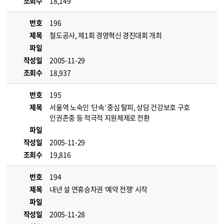
조회수
18,149
번호
196
제목
철도공사, 제1회 경영혁신 경진대회 개최
파일
작성일
2005-11-29
조회수
18,937
번호
195
제목
서울역 노숙인 ‘단속’ 중심 탈피, 상담 건강보호 구호
인권존중 등 적극적 지원체제로 전환
파일
작성일
2005-11-29
조회수
19,816
번호
194
제목
내년 설 연휴승차권 ‘예약 전쟁’ 시작
파일
작성일
2005-11-28