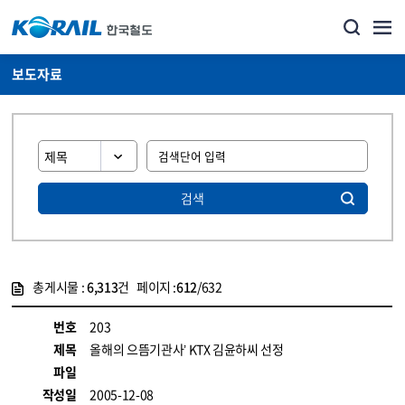
보도자료
검색
총게시물 :
6,313
건 페이지 :
612
/632
게시물 목록
뉴스·홍보_보도자료 목록 - 정보 제공
번호
203
제목
올해의 으뜸기관사’ KTX 김윤하씨 선정
파일
작성일
2005-12-08