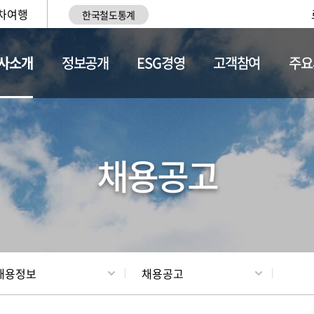
차여행
한국철도통계
사소개
정보공개
ESG경영
고객참여
주요
황
조직현황
채용정보
채용공고
채용정보
채용공고