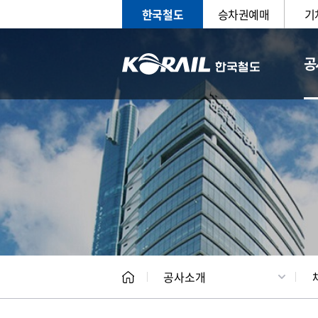
한국철도
승차권예매
기
공
CEO
일반현
공사소개