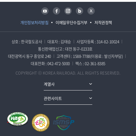
유튜브
페이스북
인스타그램
블로그
트위터
개인정보처리방침
이메일무단수집거부
저작권정책
상호 : 한국철도공사
대표자 : 김태승
사업자등록 : 314-82-10024
통신판매업신고 : 대전 동구-0233호
대전광역시 동구 중앙로 240
고객센터 : 1588-7788(이용료 : 발신자부담)
대표전화 : 042-472-5000
팩스 : 02-361-8385
COPYRIGHT ⓒ KOREA RAILROAD. ALL RIGHTS RESERVED.
계열사
관련사이트