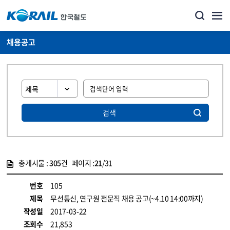
채용공고
검색
총게시물 :
305
건 페이지 :
21
/31
게시물 목록
코레일소개_경영공시_채용공고 목록 - 정보 제공
번호
105
제목
무선통신, 연구원 전문직 채용 공고(~4.10 14:00까지)
작성일
2017-03-22
조회수
21,853