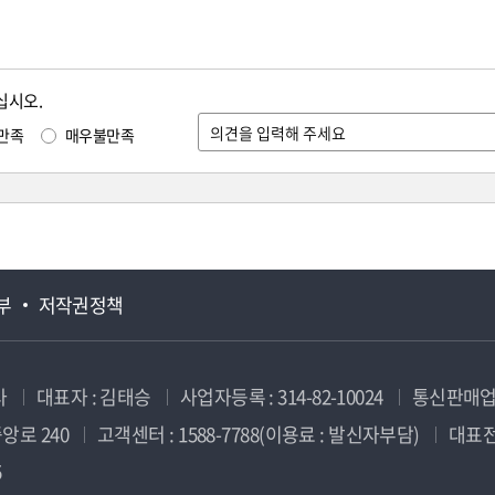
십시오.
만족
매우불만족
부
저작권정책
사
대표자 : 김태승
사업자등록 : 314-82-10024
통신판매업신
앙로 240
고객센터 : 1588-7788(이용료 : 발신자부담)
대표전화
5