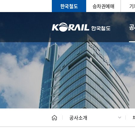
한국철도
승차권예매
기
공
CEO
일반현
공사소개