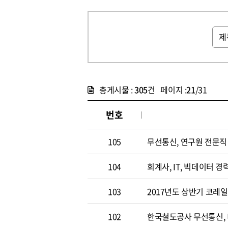
총게시물 :
305
건 페이지 :
21
/31
번호
105
무선통신, 연구원 전문직 채
104
회계사, IT, 빅데이터 경력
103
2017년도 상반기 코레
102
한국철도공사 무선통신,