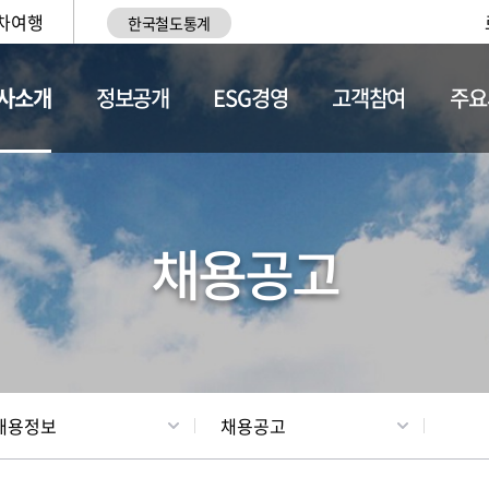
차여행
한국철도통계
사소개
정보공개
ESG경영
고객참여
주요
황
조직현황
채용정보
채용공고
채용정보
채용공고