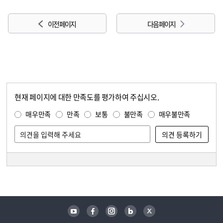
이전 페이지
다음 페이지
현재 페이지에 대한 만족도를 평가하여 주십시오.
콘텐츠 만족도 조사
만족도 조사
매우만족
만족
보통
불만족
매우불만족
담당자 정보
담당자 정보
유튜브
페이스북
인스타그램
블로그
트위터