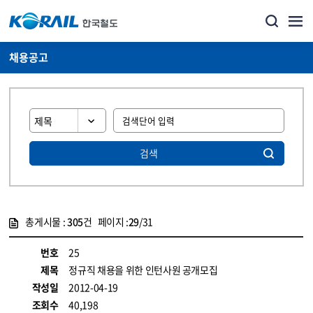
채용공고
검색
총게시물 :
305
건 페이지 :
29
/31
게시물 목록
코레일소개_경영공시_채용공고 목록 - 정보 제공
번호
25
제목
정규직 채용을 위한 인턴사원 공개모집
작성일
2012-04-19
조회수
40,198