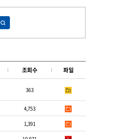
조회수
파일
363
4,753
1,391
19,871