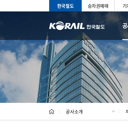
한국철도
승차권예매
기
공
CEO
일반현
공사소개