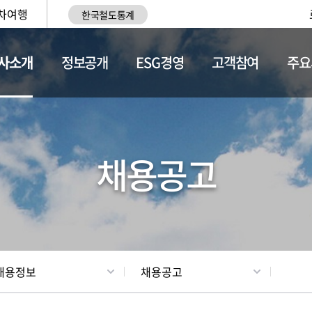
차여행
한국철도통계
사소개
정보공개
ESG경영
고객참여
주요
황
조직현황
채용정보
채용공고
채용정보
채용공고