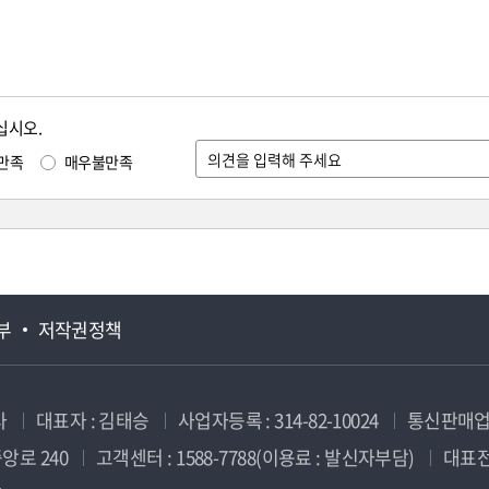
십시오.
만족
매우불만족
부
저작권정책
사
대표자 : 김태승
사업자등록 : 314-82-10024
통신판매업신
앙로 240
고객센터 : 1588-7788(이용료 : 발신자부담)
대표전화