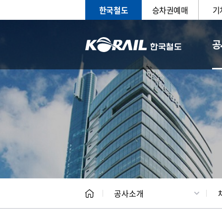
한국철도
승차권예매
기
공
CEO
일반현
공사소개