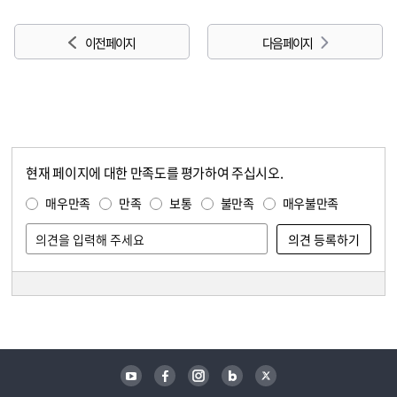
이전 페이지
다음 페이지
현재 페이지에 대한 만족도를 평가하여 주십시오.
콘텐츠 만족도 조사
만족도 조사
매우만족
만족
보통
불만족
매우불만족
담당자 정보
담당자 정보
유튜브
페이스북
인스타그램
블로그
트위터