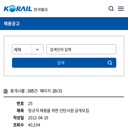
채용공고
검색
총게시물 :
305
건 페이지 :
29
/31
게시물 목록
코레일소개_경영공시_채용공고 목록 - 정보 제공
번호
25
제목
정규직 채용을 위한 인턴사원 공개모집
작성일
2012-04-19
조회수
40,194