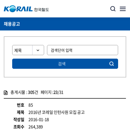
채용공고
검색
총게시물 :
305
건 페이지 :
23
/31
게시물 목록
코레일소개_경영공시_채용공고 목록 - 정보 제공
번호
85
제목
2016년 코레일 인턴사원 모집 공고
작성일
2016-01-18
조회수
264,389