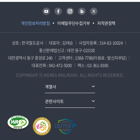
유튜브
페이스북
인스타그램
블로그
트위터
개인정보처리방침
이메일무단수집거부
저작권정책
상호 : 한국철도공사
대표자 : 김태승
사업자등록 : 314-82-10024
통신판매업신고 : 대전 동구-0233호
대전광역시 동구 중앙로 240
고객센터 : 1588-7788(이용료 : 발신자부담)
대표전화 : 042-472-5000
팩스 : 02-361-8385
COPYRIGHT ⓒ KOREA RAILROAD. ALL RIGHTS RESERVED.
계열사
관련사이트