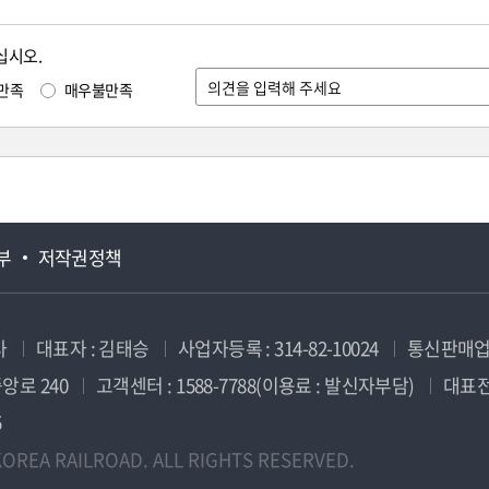
십시오.
만족
매우불만족
부
저작권정책
사
대표자 : 김태승
사업자등록 : 314-82-10024
통신판매업신
앙로 240
고객센터 : 1588-7788(이용료 : 발신자부담)
대표전화
5
OREA RAILROAD. ALL RIGHTS RESERVED.