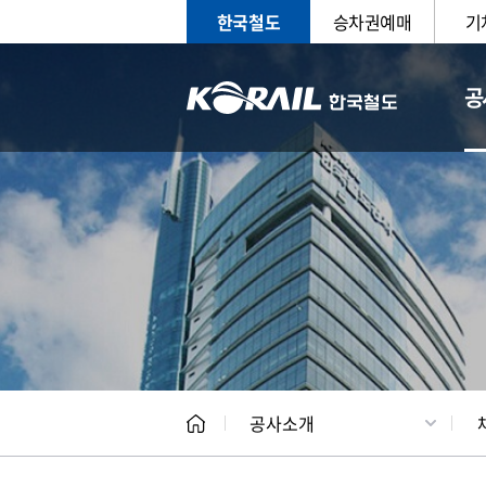
한국철도
승차권예매
기
공
CEO
일반현
공사소개