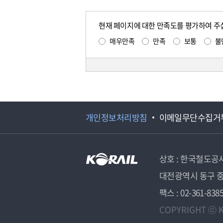
현재 페이지에 대한 만족도를 평가하여 주
매우만족
만족
보통
불
개인정보처리방침
이메일무단수집거
상호 : 한국철도공
대전광역시 동구 중
팩스 : 02-361-838
COPYRIGHT ⓒ K