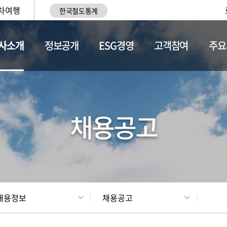
차여행
한국철도통계
사소개
정보공개
ESG경영
고객참여
주요
황
조직현황
채용정보
채용공고
채용정보
채용공고