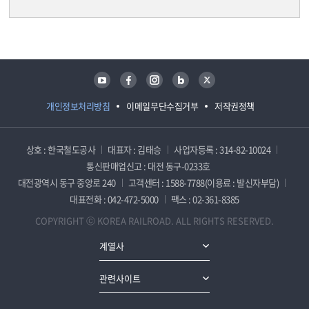
담당자 정보
담당자 정보
유튜브
페이스북
인스타그램
블로그
트위터
개인정보처리방침
이메일무단수집거부
저작권정책
상호 : 한국철도공사
대표자 : 김태승
사업자등록 : 314-82-10024
통신판매업신고 : 대전 동구-0233호
대전광역시 동구 중앙로 240
고객센터 : 1588-7788(이용료 : 발신자부담)
대표전화 : 042-472-5000
팩스 : 02-361-8385
COPYRIGHT ⓒ KOREA RAILROAD. ALL RIGHTS RESERVED.
계열사
관련사이트