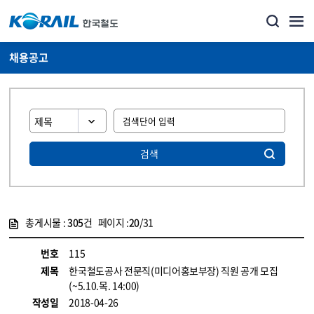
채용공고
검색
총게시물 :
305
건 페이지 :
20
/31
게시물 목록
코레일소개_경영공시_채용공고 목록 - 정보 제공
번호
115
제목
한국철도공사 전문직(미디어홍보부장) 직원 공개 모집
(~5.10.목. 14:00)
작성일
2018-04-26