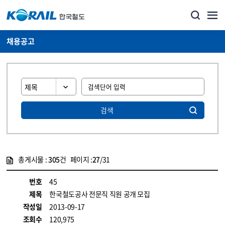
채용공고
검색
총게시물 :
305
건 페이지 :
27
/31
게시물 목록
코레일소개_경영공시_채용공고 목록 - 정보 제공
번호
45
제목
한국철도공사 전문직 직원 공개 모집
작성일
2013-09-17
조회수
120,975