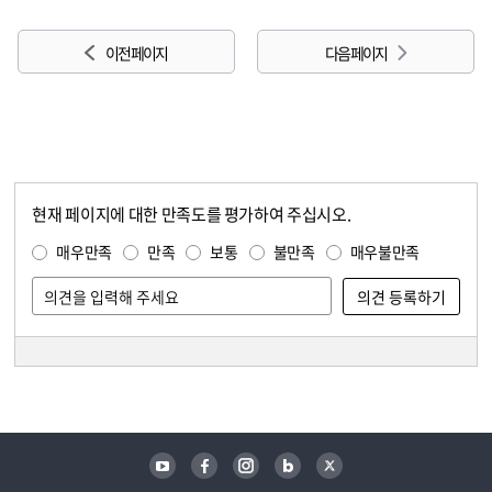
이전 페이지
다음 페이지
현재 페이지에 대한 만족도를 평가하여 주십시오.
콘텐츠 만족도 조사
만족도 조사
매우만족
만족
보통
불만족
매우불만족
담당자 정보
담당자 정보
유튜브
페이스북
인스타그램
블로그
트위터