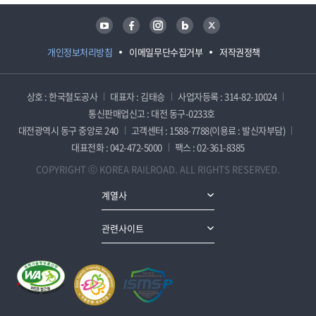
유튜브
페이스북
인스타그램
블로그
트위터
개인정보처리방침
이메일무단수집거부
저작권정책
상호 : 한국철도공사
대표자 : 김태승
사업자등록 : 314-82-10024
통신판매업신고 : 대전 동구-0233호
대전광역시 동구 중앙로 240
고객센터 : 1588-7788(이용료 : 발신자부담)
대표전화 : 042-472-5000
팩스 : 02-361-8385
COPYRIGHT ⓒ KOREA RAILROAD. ALL RIGHTS RESERVED.
계열사
관련사이트