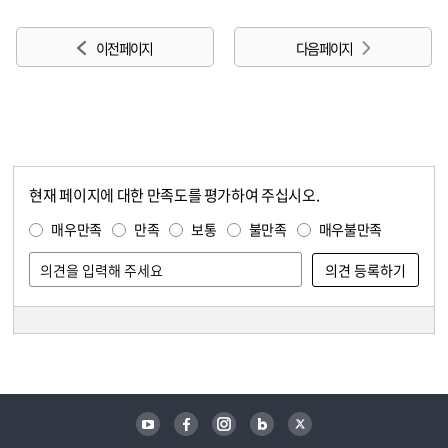
이전 페이지
다음 페이지
현재 페이지에 대한 만족도를 평가하여 주십시오.
콘텐츠 만족도 조사
만족도 조사
매우만족
만족
보통
불만족
매우불만족
담당자 정보
담당자 정보
유튜브
페이스북
인스타그램
블로그
트위터