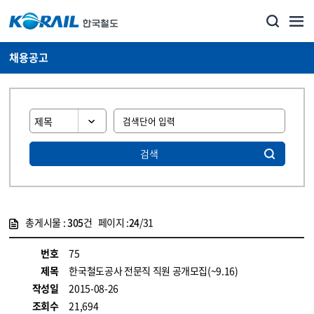
채용공고
검색
총게시물 :
305
건 페이지 :
24
/31
게시물 목록
코레일소개_경영공시_채용공고 목록 - 정보 제공
번호
75
제목
한국철도공사 전문직 직원 공개모집(~9.16)
작성일
2015-08-26
조회수
21,694