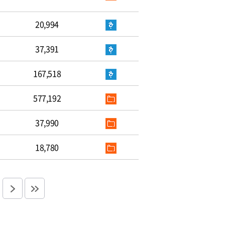
20,994
37,391
167,518
577,192
37,990
18,780