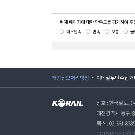
현재 페이지에 대한 만족도를 평가하여 주
매우만족
만족
보통
불
개인정보처리방침
이메일무단수집거
상호 : 한국철도공
대전광역시 동구 중
팩스 : 02-361-838
COPYRIGHT ⓒ K