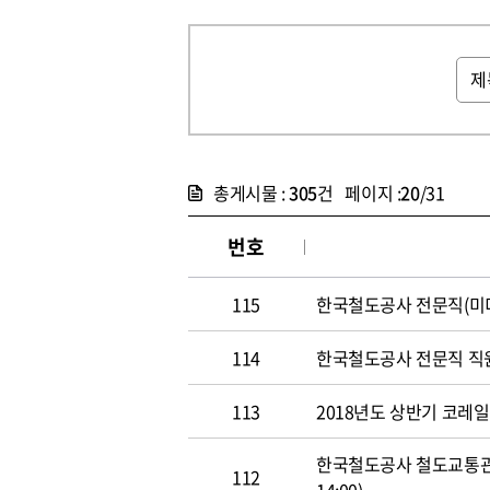
총게시물 :
305
건 페이지 :
20
/31
번호
115
한국철도공사 전문직(미디어홍
114
한국철도공사 전문직 직원 공개
113
2018년도 상반기 코레일 신
한국철도공사 철도교통관제사
112