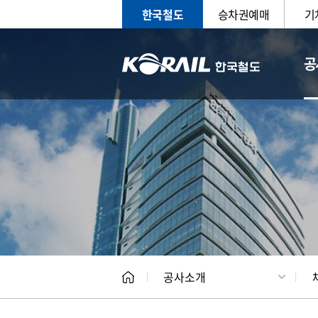
한국철도
승차권예매
기
공
CEO
일반현
공사소개