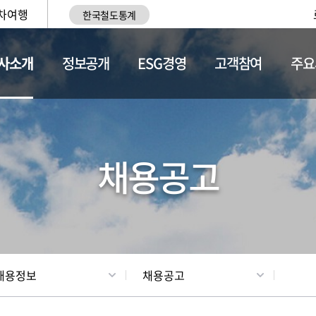
차여행
한국철도통계
사소개
정보공개
ESG경영
고객참여
주요
황
조직현황
채용정보
채용공고
채용정보
채용공고