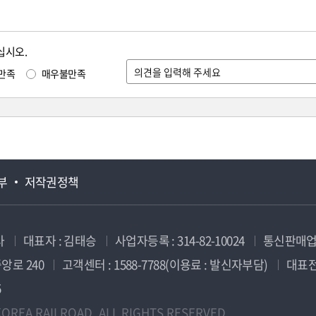
십시오.
만족
매우불만족
부
저작권정책
사
대표자 : 김태승
사업자등록 : 314-82-10024
통신판매업신
앙로 240
고객센터 : 1588-7788(이용료 : 발신자부담)
대표전화
5
OREA RAILROAD. ALL RIGHTS RESERVED.