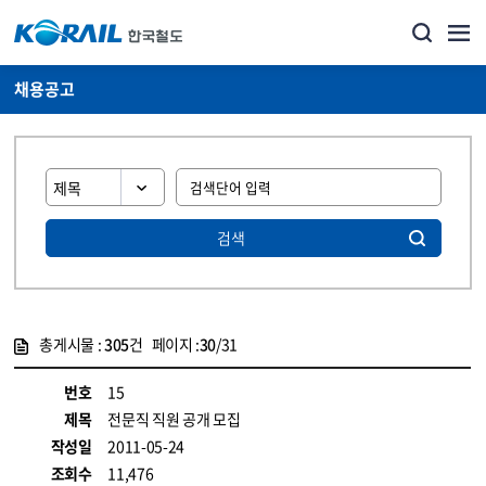
채용공고
검색
총게시물 :
305
건 페이지 :
30
/31
게시물 목록
코레일소개_경영공시_채용공고 목록 - 정보 제공
번호
15
제목
전문직 직원 공개 모집
작성일
2011-05-24
조회수
11,476