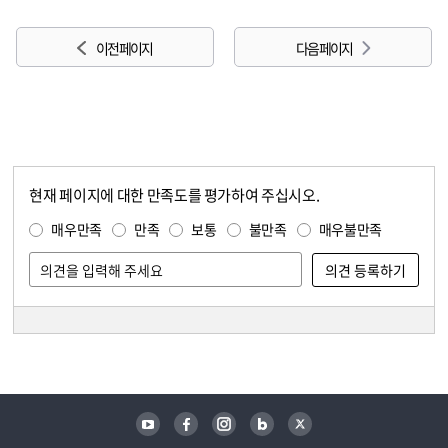
이전 페이지
다음 페이지
현재 페이지에 대한 만족도를 평가하여 주십시오.
콘텐츠 만족도 조사
만족도 조사
매우만족
만족
보통
불만족
매우불만족
담당자 정보
담당자 정보
유튜브
페이스북
인스타그램
블로그
트위터