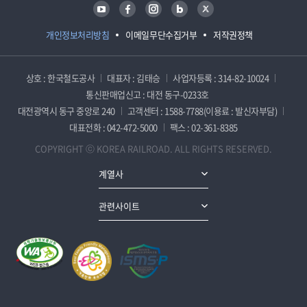
유튜브
페이스북
인스타그램
블로그
트위터
개인정보처리방침
이메일무단수집거부
저작권정책
상호 : 한국철도공사
대표자 : 김태승
사업자등록 : 314-82-10024
통신판매업신고 : 대전 동구-0233호
대전광역시 동구 중앙로 240
고객센터 : 1588-7788(이용료 : 발신자부담)
대표전화 : 042-472-5000
팩스 : 02-361-8385
COPYRIGHT ⓒ KOREA RAILROAD. ALL RIGHTS RESERVED.
계열사
관련사이트