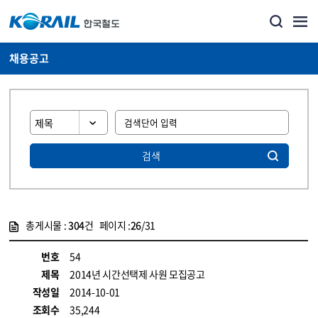
채용공고
검색
총게시물 :
304
건 페이지 :
26
/31
게시물 목록
코레일소개_경영공시_채용공고 목록 - 정보 제공
번호
54
제목
2014년 시간선택제 사원 모집공고
작성일
2014-10-01
조회수
35,244