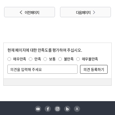
이전 페이지
다음 페이지
현재 페이지에 대한 만족도를 평가하여 주십시오.
콘텐츠 만족도 조사
만족도 조사
매우만족
만족
보통
불만족
매우불만족
담당자 정보
담당자 정보
유튜브
페이스북
인스타그램
블로그
트위터