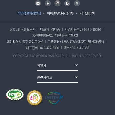
유튜브
페이스북
인스타그램
블로그
트위터
개인정보처리방침
이메일무단수집거부
저작권정책
상호 : 한국철도공사
대표자 : 김태승
사업자등록 : 314-82-10024
통신판매업신고 : 대전 동구-0233호
대전광역시 동구 중앙로 240
고객센터 : 1588-7788(이용료 : 발신자부담)
대표전화 : 042-472-5000
팩스 : 02-361-8385
COPYRIGHT ⓒ KOREA RAILROAD. ALL RIGHTS RESERVED.
계열사
관련사이트