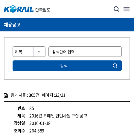
채용공고
검색
총게시물 :
305
건 페이지 :
23
/31
게시물 목록
코레일소개_경영공시_채용공고 목록 - 정보 제공
번호
85
제목
2016년 코레일 인턴사원 모집 공고
작성일
2016-01-18
조회수
264,389