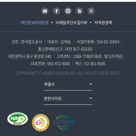
유튜브
페이스북
인스타그램
블로그
트위터
개인정보처리방침
이메일무단수집거부
저작권정책
상호 : 한국철도공사
대표자 : 김태승
사업자등록 : 314-82-10024
통신판매업신고 : 대전 동구-0233호
대전광역시 동구 중앙로 240
고객센터 : 1588-7788(이용료 : 발신자부담)
대표전화 : 042-472-5000
팩스 : 02-361-8385
COPYRIGHT ⓒ KOREA RAILROAD. ALL RIGHTS RESERVED.
계열사
관련사이트