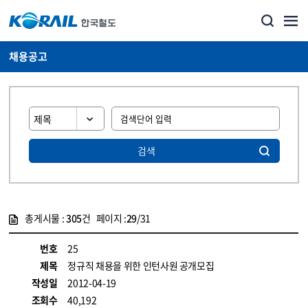
채용공고
검색
총게시물 :
305
건 페이지 :
29
/31
게시물 목록
코레일소개_경영공시_채용공고 목록 - 정보 제공
번호
25
제목
정규직 채용을 위한 인턴사원 공개모집
작성일
2012-04-19
조회수
40,192