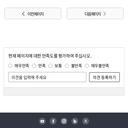
이전 페이지
다음 페이지
현재 페이지에 대한 만족도를 평가하여 주십시오.
콘텐츠 만족도 조사
만족도 조사
매우만족
만족
보통
불만족
매우불만족
담당자 정보
담당자 정보
유튜브
페이스북
인스타그램
블로그
트위터