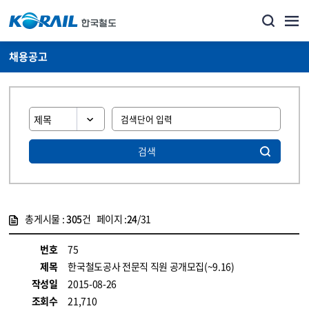
채용공고
검색
총게시물 :
305
건 페이지 :
24
/31
게시물 목록
코레일소개_경영공시_채용공고 목록 - 정보 제공
번호
75
제목
한국철도공사 전문직 직원 공개모집(~9.16)
작성일
2015-08-26
조회수
21,710