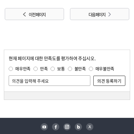
이전 페이지
다음 페이지
현재 페이지에 대한 만족도를 평가하여 주십시오.
콘텐츠 만족도 조사
만족도 조사
매우만족
만족
보통
불만족
매우불만족
담당자 정보
담당자 정보
유튜브
페이스북
인스타그램
블로그
트위터